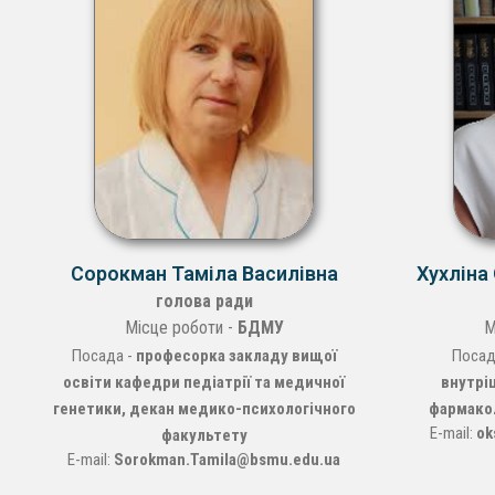
Сорокман Таміла Василівна
Хухліна
голова ради
Місце роботи -
БДМУ
М
Посада -
професорка закладу вищої
Посад
освіти кафедри педіатрії та медичної
внутрі
генетики, декан медико-психологічного
фармакол
E-mail:
ok
факультету
E-mail:
Sorokman.Tamila@bsmu.edu.ua