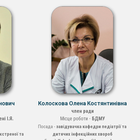
нович
Колоскова Олена Костянтинівна
член ради
ні І.Я.
Місце роботи -
БДМУ
Посада -
завідувачка кафедри педіатрії та
кстреної та
дитячих інфекційних хвороб