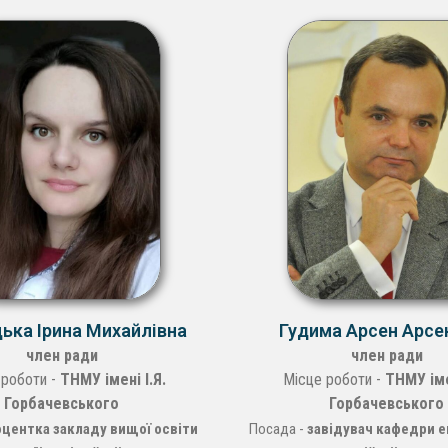
цька Ірина Михайлівна
Гудима Арсен Арсе
член ради
член ради
 роботи -
ТНМУ імені І.Я.
Місце роботи -
ТНМУ іме
Горбачевського
Горбачевського
центка закладу вищої освіти
Посада -
завідувач кафедри е