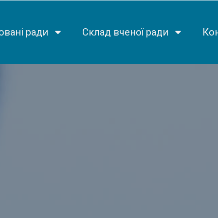
овані ради
Склад вченої ради
Ко