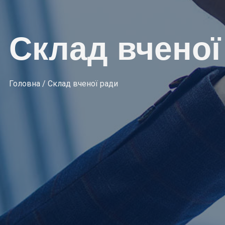
Склад вченої
Головна / Склад вченої ради