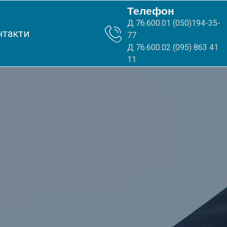
Телефон
Д 76.600.01 (050)194-35-
нтакти
77
Д 76.600.02 (095) 863 41
11