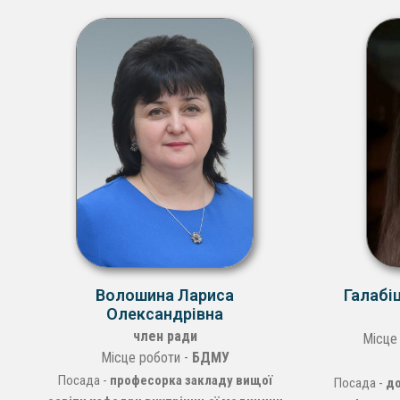
Волошина Лариса
Галабі
Олександрівна
член ради
Місце
Місце роботи -
БДМУ
Посада -
професорка закладу вищої
Посада -
до