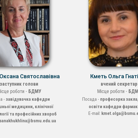
 Оксана Святославівна
Кметь Ольга Гнат
заступник голови
вчений секретар
ісце роботи -
БДМУ
Місце роботи -
БДМ
а -
завідувачка кафедри
Посада -
професорка закла
шньої медицини, клінічної
освіти кафедри фармак
E-mail:
kmet.olga@bsmu.
огії та професійних хвороб
sanakhukhlina@bsmu.edu.ua