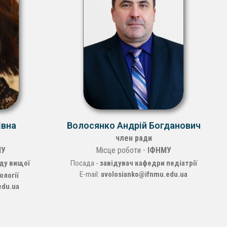
івна
Волосянко Андрій Богданович
член ради
У
Місце роботи -
ІФНМУ
ду вищої
Посада -
завідувач кафедри педіатрії
E-mail:
avolosianko@ifnmu.edu.ua
ології
edu.ua