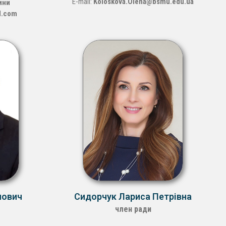
E-mail:
Koloskova.Olena@bsmu.edu.ua
ини
l.com
нович
Сидорчук Лариса Петрівна
член ради
У
Місце роботи -
БДМУ