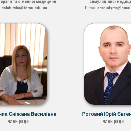
ерапії та сімейної медицини
симуляційної медиц
:
halabitska@tdmu.edu.ua
E-mail:
arsgudyma@gmai
ик Сніжана Василівна
Роговий Юрій Євге
член ради
член ради
ісце роботи -
БДМУ
Місце роботи -
БДМ