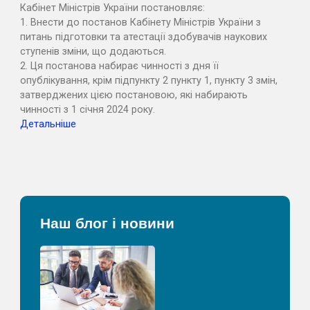
Кабінет Міністрів України
постановляє
:
1.
Внести
до
постанов
Кабінету
Міністрів
України
з
питань
підготовки та атестації здобувачів наукових
ступенів зміни, що
додаються.
2. Ця постанова набирає чинності з дня її
опублікування, крім
підпункту
2
пункту
1,
пункту
3
змін,
затверджених
цією
постановою, які набирають
чинності з 1 січня 2024 року.
Детальніше
Наш блог і новини