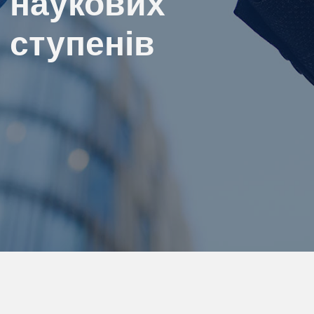
наукових
ступенів