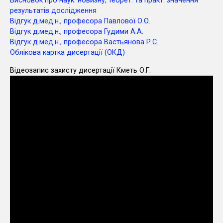
Висновок про наук. новизну, теорет. та практ. значення
результатів дослідження
Відгук д.мед.н., професора Павлової О.О.
Відгук д.мед.н., професора Гудими А.А.
Відгук д.мед.н., професора Вастьянова Р.С.
Облікова картка дисертації (ОКД)
Відеозапис захисту дисертації Кметь О.Г.