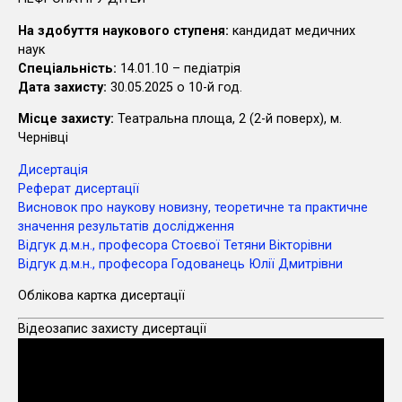
На здобуття наукового ступеня:
кандидат медичних
наук
Cпеціальність:
14.01.10 – педіатрія
Дата захисту:
30.05.2025 о 10-й год.
Місце захисту:
Театральна площа, 2 (2-й поверх), м.
Чернівці
Дисертація
Реферат дисертації
Висновок про наукову новизну, теоретичне та практичне
значення результатів дослідження
Відгук д.м.н., професора Стоєвої Тетяни Вікторівни
Відгук д.м.н., професора Годованець Юлії Дмитрівни
Облікова картка дисертації
Відеозапис захисту дисертації